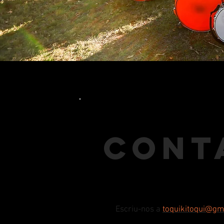
cont
Escriu-nos a
toquikitoqui@gm