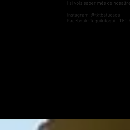
I si vols saber més de nosaltr
Instagram: @tktbatucada
Facebook: Toquikitoqui - TKT