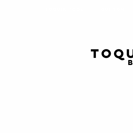
TOQUIKITOQUI
QUI SOM
toqu